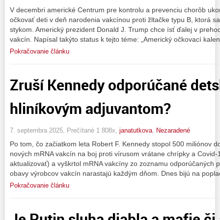
V decembri americké Centrum pre kontrolu a prevenciu chorôb uko
očkovať deti v deň narodenia vakcínou proti žltačke typu B, ktorá 
stykom. Americký prezident Donald J. Trump chce ísť ďalej v preho
vakcín. Napísal takýto status k tejto téme: „Americký očkovací kale
Pokračovanie článku
Zruší Kennedy odporúčané dets
hliníkovým adjuvantom?
7. septembra 2025, Prečítané 1 808x,
janatutkova
,
Nezaradené
Po tom, čo začiatkom leta Robert F. Kennedy stopol 500 miliónov 
nových mRNA vakcín na boj proti vírusom vrátane chrípky a Covid-1
aktualizovať) a vyškrtol mRNA vakcíny zo zoznamu odporúčaných pr
obavy výrobcov vakcín narastajú každým dňom. Dnes bijú na poplac
Pokračovanie článku
Je Putin sluha diabla a mafie č