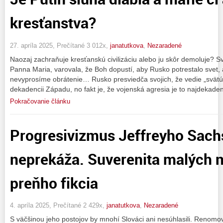
kresťanstva?
27. apríla 2025, Prečítané 3 012x,
janatutkova
,
Nezaradené
Naozaj zachraňuje kresťanskú civilizáciu alebo ju skôr demoluje? Sv.
Panna Maria, varovala, že Boh dopustí, aby Rusko potrestalo sve
nevyprosíme obrátenie… Rusko presviedča svojich, že vedie „svätú
dekadencii Západu, no fakt je, že vojenská agresia je to najdekaden
Pokračovanie článku
Progresivizmus Jeffreyho Sach
neprekáža. Suverenita malých n
preňho fikcia
4. apríla 2025, Prečítané 2 429x,
janatutkova
,
Nezaradené
S väčšinou jeho postojov by mnohí Slováci ani nesúhlasili. Renomo