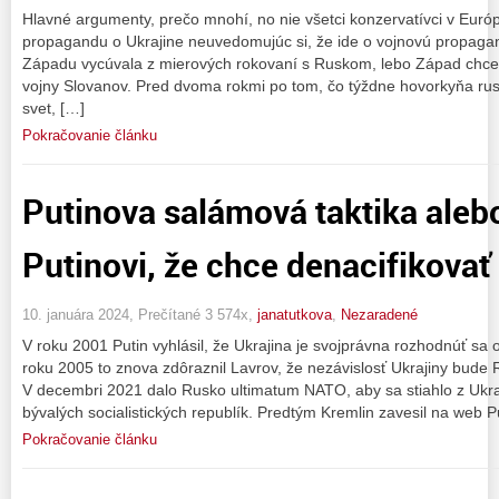
Hlavné argumenty, prečo mnohí, no nie všetci konzervatívci v Európ
propagandu o Ukrajine neuvedomujúc si, že ide o vojnovú propagan
Západu vycúvala z mierových rokovaní s Ruskom, lebo Západ chce
vojny Slovanov. Pred dvoma rokmi po tom, čo týždne hovorkyňa rus
svet, […]
Pokračovanie článku
Putinova salámová taktika alebo
Putinovi, že chce denacifikovať
10. januára 2024, Prečítané 3 574x,
janatutkova
,
Nezaradené
V roku 2001 Putin vyhlásil, že Ukrajina je svojprávna rozhodnúť sa 
roku 2005 to znova zdôraznil Lavrov, že nezávislosť Ukrajiny bude
V decembri 2021 dalo Rusko ultimatum NATO, aby sa stiahlo z Ukraj
bývalých socialistických republík. Predtým Kremlin zavesil na web P
Pokračovanie článku