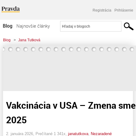
Registrácia
Prihlásenie
Blog
Najnovšie články
Najčítanejšie články
Blog
>
Jana Tutková
Najkomentovanejšie články
Zoznam blogov
Komerčné blogy
Vakcinácia v USA – Zmena smer
2025
2. januára 2026, Prečítané 1 341x,
janatutkova
,
Nezaradené