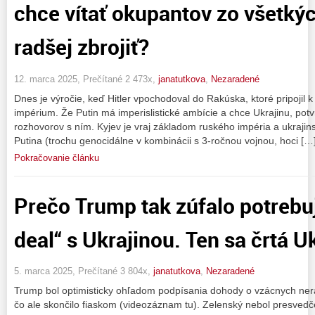
chce vítať okupantov zo všetkýc
radšej zbrojiť?
12. marca 2025, Prečítané 2 473x,
janatutkova
,
Nezaradené
Dnes je výročie, keď Hitler vpochodoval do Rakúska, ktoré pripojil k s
impérium. Že Putin má imperislistické ambície a chce Ukrajinu, potv
rozhovorov s ním. Kyjev je vraj základom ruského impéria a ukrajin
Putina (trochu genocidálne v kombinácii s 3-ročnou vojnou, hoci […
Pokračovanie článku
Prečo Trump tak zúfalo potrebu
deal“ s Ukrajinou. Ten sa črtá U
5. marca 2025, Prečítané 3 804x,
janatutkova
,
Nezaradené
Trump bol optimisticky ohľadom podpísania dohody o vzácnych nera
čo ale skončilo fiaskom (videozáznam tu). Zelenský nebol presvedče