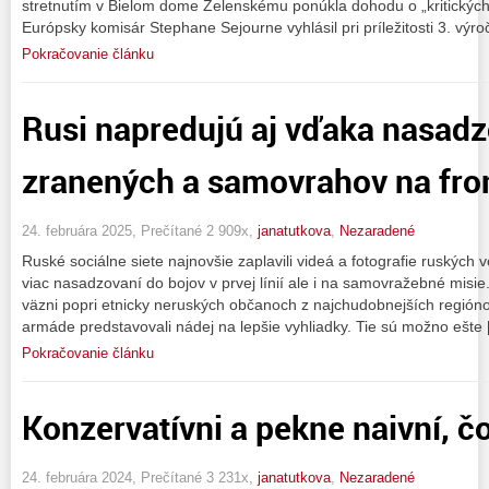
stretnutím v Bielom dome Zelenskému ponúkla dohodu o „kritických
Európsky komisár Stephane Sejourne vyhlásil pri príležitosti 3. výro
Pokračovanie článku
Rusi napredujú aj vďaka nasad
zranených a samovrahov na fro
24. februára 2025, Prečítané 2 909x,
janatutkova
,
Nezaradené
Ruské sociálne siete najnovšie zaplavili videá a fotografie ruských v
viac nasadzovaní do bojov v prvej línií ale i na samovražebné misie.
väzni popri etnicky neruských občanoch z najchudobnejších regióno
armáde predstavovali nádej na lepšie vyhliadky. Tie sú možno ešte
Pokračovanie článku
Konzervatívni a pekne naivní, čo
24. februára 2024, Prečítané 3 231x,
janatutkova
,
Nezaradené