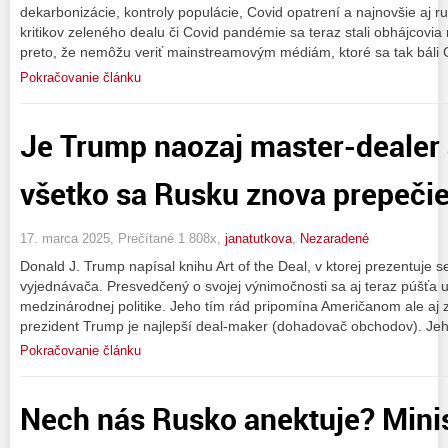
dekarbonizácie, kontroly populácie, Covid opatrení a najnovšie aj
kritikov zeleného dealu či Covid pandémie sa teraz stali obhájcovia 
preto, že nemôžu veriť mainstreamovým médiám, ktoré sa tak báli 
Pokračovanie článku
Je Trump naozaj master-dealer 
všetko sa Rusku znova prepeči
17. marca 2025, Prečítané 1 808x,
janatutkova
,
Nezaradené
Donald J. Trump napísal knihu Art of the Deal, v ktorej prezentuj
vyjednávača. Presvedčený o svojej výnimočnosti sa aj teraz púšťa u
medzinárodnej politike. Jeho tím rád pripomína Američanom ale aj
prezident Trump je najlepší deal-maker (dohadovač obchodov). Je
Pokračovanie článku
Nech nás Rusko anektuje? Minis