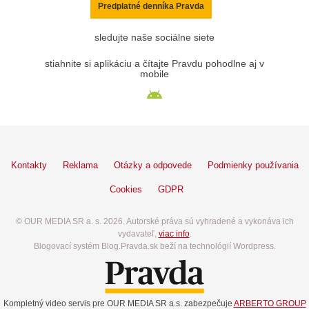
Predplatné denníka Pravda
sledujte naše sociálne siete
stiahnite si aplikáciu a čítajte Pravdu pohodlne aj v
mobile
Kontakty
Reklama
Otázky a odpovede
Podmienky používania
Cookies
GDPR
© OUR MEDIA SR a. s. 2026. Autorské práva sú vyhradené a vykonáva ich
vydavateľ,
viac info
.
Blogovací systém Blog.Pravda.sk beží na technológií Wordpress.
Kompletný video servis pre OUR MEDIA SR a.s. zabezpečuje
ARBERTO GROUP