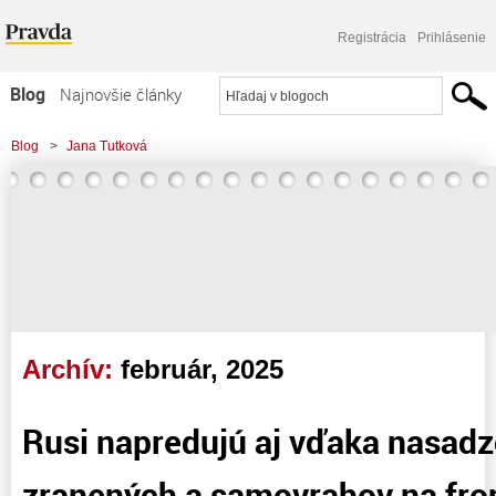
Registrácia
Prihlásenie
Blog
Najnovšie články
Najčítanejšie články
Blog
>
Jana Tutková
Najkomentovanejšie články
>
Rusi napredujú aj vďaka nasadzovaniu zranených a samovrahov na fronte
Zoznam blogov
Komerčné blogy
Archív:
február, 2025
Rusi napredujú aj vďaka nasad
zranených a samovrahov na fro