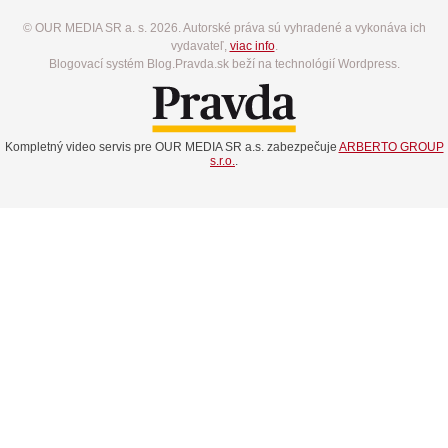
© OUR MEDIA SR a. s. 2026. Autorské práva sú vyhradené a vykonáva ich
vydavateľ,
viac info
.
Blogovací systém Blog.Pravda.sk beží na technológií Wordpress.
Kompletný video servis pre OUR MEDIA SR a.s. zabezpečuje
ARBERTO GROUP
s.r.o.
.