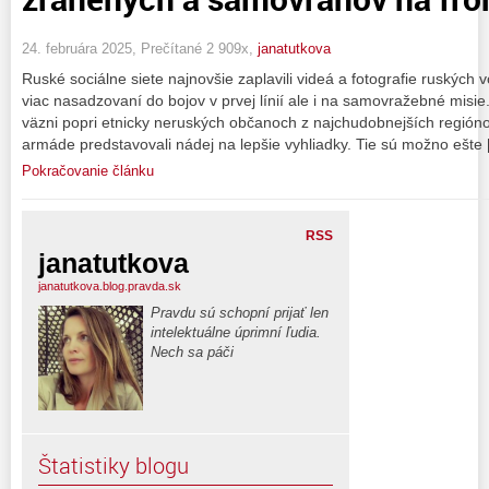
24. februára 2025, Prečítané 2 909x,
janatutkova
Ruské sociálne siete najnovšie zaplavili videá a fotografie ruských v
viac nasadzovaní do bojov v prvej línií ale i na samovražebné misie.
väzni popri etnicky neruských občanoch z najchudobnejších regióno
armáde predstavovali nádej na lepšie vyhliadky. Tie sú možno ešte
Pokračovanie článku
RSS
janatutkova
janatutkova.blog.pravda.sk
Pravdu sú schopní prijať len
intelektuálne úprimní ľudia.
Nech sa páči
Štatistiky blogu