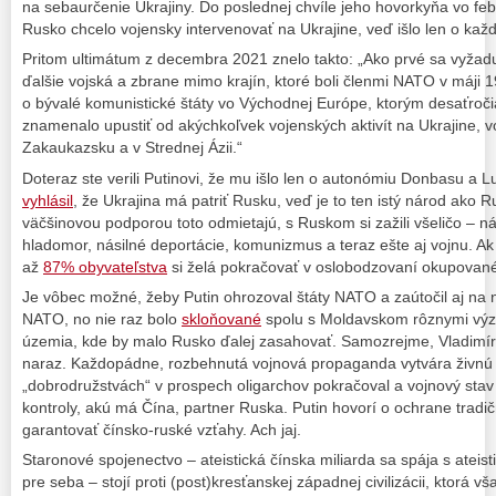
na sebaurčenie Ukrajiny. Do poslednej chvíle jeho hovorkyňa vo feb
Rusko chcelo vojensky intervenovať na Ukrajine, veď išlo len o ka
Pritom ultimátum z decembra 2021 znelo takto: „Ako prvé sa vyžad
ďalšie vojská a zbrane mimo krajín, ktoré boli členmi NATO v máji
o bývalé komunistické štáty vo Východnej Európe, ktorým desaťroči
znamenalo upustiť od akýchkoľvek vojenských aktivít na Ukrajine, 
Zakaukazsku a v Strednej Ázii.“
Doteraz ste verili Putinovi, že mu išlo len o autonómiu Donbasu a
vyhlásil
, že Ukrajina má patriť Rusku, veď je to ten istý národ ako R
väčšinovou podporou toto odmietajú, s Ruskom si zažili všeličo – nási
hladomor, násilné deportácie, komunizmus a teraz ešte aj vojnu. 
až
87% obyvateľstva
si želá pokračovať v oslobodzovaní okupovan
Je vôbec možné, žeby Putin ohrozoval štáty NATO a zaútočil aj na 
NATO, no nie raz bolo
skloňované
spolu s Moldavskom rôznymi vý
územia, kde by malo Rusko ďalej zasahovať. Samozrejme, Vladimír 
naraz. Každopádne, rozbehnutá vojnová propaganda vytvára živnú
„dobrodružstvách“ v prospech oligarchov pokračoval a vojnový stav
kontroly, akú má Čína, partner Ruska. Putin hovorí o ochrane tradi
garantovať čínsko-ruské vzťahy. Ach jaj.
Staronové spojenectvo – ateistická čínska miliarda sa spája s atei
pre seba – stojí proti (post)kresťanskej západnej civilizácii, ktorá v