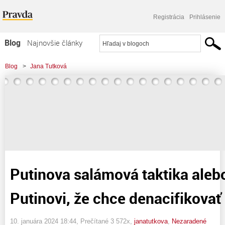
Registrácia
Prihlásenie
Blog
Najnovšie články
Najčítanejšie články
Blog
>
Jana Tutková
Najkomentovanejšie články
>
Putinova salámová taktika alebo dá sa veriť Putinovi, že chce denacifikovať
Zoznam blogov
len Ukrajinu?
Komerčné blogy
Putinova salámová taktika alebo
Putinovi, že chce denacifikovať
10. januára 2024 18:44
, Prečítané 3 572x,
janatutkova
,
Nezaradené