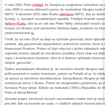
V roku 2001 Putin
vyhlásil
, že Ukrajina je svojprávna rozhodnúť sa 
roku 2005 to znova zdôraznil Lavrov, že nezávislosť Ukrajiny bude
NATO. V decembri 2021 dalo Rusko
ultimatum
NATO, aby sa stiahlo
Európy, t.j. bývalých socialistických republík. Predtým Kremlin zave
Veľkom Rusku
, kde sa on vidí ako Peter Veľký, dobyvateľ nových 
inváziu na Ukrajinu pod zámienkou falošnej vlajky „incidentu na Do
zdokumentované
tu
.
Tvrdil, že od roku 2014 sa deje na východe genocída, ktorú špeciá
zastaviť, aby garantovalo separatistom autonómiu územia, ktoré si
financovaní Ruskom. Pritom už štyri roky bol v týchto oblastiach rel
vojenskú inváziu zabaliť do morálneho pozlátka, ktoré však má ďal
vojny v kresťanskom kontexte, lebo tá si doteraz vyžiadala neporov
údajná „genocída“, .
Ďalším primiešaným dôvodom je, že nemožno dovoliť Ukrajine stať
príliš posunulo k ruským hraniciam, pritom na Pobaltí už je, čo nik
sa skrýva za slovíčkom demilitarizácie. Denacifikácia Ukrajiny je ď
mobilizovať doma v Rusku. Pritom do ukrajinského parlamentu sa d
formácie Pravý sektor. Ešteže sa nedostalo ĽSNS a Republika do NR 
Putin už denacifikovať.
Azovský prapor združoval rôznych nacionalistov medzi nimi aj nacis
pre deti, kde sa hovorilo po rusky. I v ďalších videách hovoria jeho