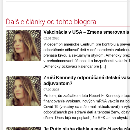
Ďalšie články od tohto blogera
Vakcinácia v USA – Zmena smerovania 
02.01.2026
V decembri americké Centrum pre kontrolu a preven
odporúčanie očkovať deti v deň narodenia vakcínou 
prenáša krvou a sexuálnym stykom. Americký prezi
v prehodnocovaní účinnosti a bezpečnosti vakcín. N
„Americký očkovací kalendár pre [...]
Zruší Kennedy odporúčané detské vakc
adjuvantom?
07.09.2025
Po tom, čo začiatkom leta Robert F. Kennedy stopo
financovanie výskumu nových mRNA vakcín na boj p
Covid-19 (vakcíny sa stále mali aktualizovať) a 
odporúčaných pre zdravé deti a tehotné ženy, oba
dňom. Dnes bijú na poplach, že RFK Jr. sa chystá [
Je Putin sluha diabla a mafie či azda 