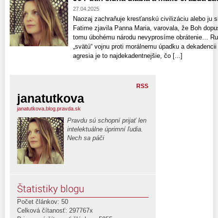
27.04.2025
Naozaj zachraňuje kresťanskú civilizáciu alebo ju s
Fatime zjavila Panna Maria, varovala, že Boh dopus
tomu úbohému národu nevyprosíme obrátenie… Rusk
„svätú“ vojnu proti morálnemu úpadku a dekadencii 
agresia je to najdekadentnejšie, čo [...]
RSS
janatutkova
janatutkova.blog.pravda.sk
Pravdu sú schopní prijať len
intelektuálne úprimní ľudia.
Nech sa páči
Štatistiky blogu
Počet článkov: 50
Celková čítanosť: 297767x