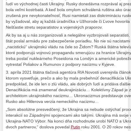
ľudí vo východnej časti Ukrajiny. Rusky donedávna rozprával aj prez
bola veľmi kostrbatá. A keď bola omylom schválená ruština ako úr
zrušená pre nevykonateľnosť, Rusi namietali zas diskrimináciu rus
by vyžadoval, aby aj každá úradníčka v Užhorode či Ľvove hovorila
Nešťastie stretu separatistov a vojenských praporov.
Ak by sa aj u nás zorganizovali a nelegálne vyzbrojovali separatisti
štát poslal armádu pre zabezpečenie poriadku. No nie sú nacistami a
„nacistickú“ ukrajinskú vládu na čele so Židom? Ruská štátna telev
ktoré podporujú vojnovú propagandu smerujúcu za hranice Ukrajiny
treba poslať nukleárneho Poseidona na Londýn a americké pobrežie,
vytrestať Poliakov a Rumunov z podpory nacizmu v Kyjeve.
3. apríla 2021 štátna tlačová agentúra RIA Novosti uverejnila člán
ktorom vysvetľuje, prečo a ako by mala prebehnúť denacifikácia Ukr
predpoklad, že ide len o zlú vládu, ale dobrých ľudí a pridáva ďalši
Denacifikácia má znamenať deukrajinizáciu… Kolektívny Západ je 
architektom ukrajinského nacizmu… Ukronacizmus predstavuje oveľ
Rusko ako Hitlerova verzia nemeckého nacizmu…
„Som absolútne presvedčený, že Ukrajina sa nebude ostýchať proc
interakcií so Západnými spojencami ako takými. Ukrajina má svoje 
Ukrajina-NATO Výbor. Na konci dňa rozhodnutie urobí NATO a Ukraji
dvoch partnerov,“ doslova povedal
Putin
roku 2001. O 20 rokov nes