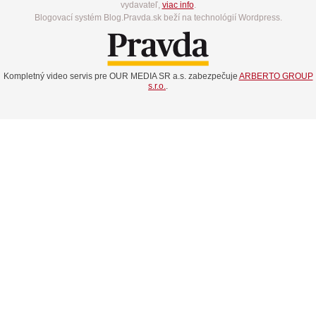
vydavateľ,
viac info
.
Blogovací systém Blog.Pravda.sk beží na technológií Wordpress.
Kompletný video servis pre OUR MEDIA SR a.s. zabezpečuje
ARBERTO GROUP
s.r.o.
.