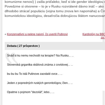
komunizme nenosí) ) zašla priďaleko, keď si ide gender ideológiou r
Povedzme si otvorene – to je v Rusku rozvrátené dávno ináč – ako 
dlhodobo strácať populáciu (vojna tomu znova len napomáha) a Čí
komunistickou ideológiou, desaťročia dobrujúcou štátom nanucovan
«
Konzervatívni a pekne naivní, čo uverili Putinovi
Kardiológ na BBC
za 
Debata ( 27 príspevkov )
Snáď si ku nemu nechodil na terapie? Na Rusku... ...
Slovenská grgantka skáliová známa z covidovej... ...
bu bu bu To istá Putinove zaostalé ovce... ...
Jeden z popredných ruských gerontológov, člen... ...
Opatrne s pojmom "dezolát", lebo... ...